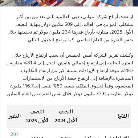
ت
ر
ارتفعت
أرباح
شركة
موانيء
دبي
العالمية
التي
تعد
من
بين
أكبر
و
مشغلي
الموانئ
في
العالم،
إلى
509
ملايين
دولار
بنهاية
النصف
ن
الأول
2025
،
مقارنة
بأرباح
قدرها
234
مليون
دولار
تم
تحقيقها
خلال
ي
ا
نفس
الفترة
من
العام
الماضي،
كما
يوضح
الجدول
التالي:
وكشف
تقرير
الشركة
أمس
الخميس
أن
سبب
ارتفاع
الأرباح
خلال
الفترة
الحالية
إلى
ارتفاع
إجمالي
هامش
الدخل
إلى
31.4%
مقارنة
بـ
29.7%
نتيجة
ارتفاع
الإيرادات
بنسبة
أكبر
من
ارتفاع
التكاليف
المباشرة،
بالإضافة
إلى
ارتفاع
حصة
الأرباح
من
الاستثمارات
المحسوبة
وفقاً
لحقوق
الملكية
بنسبة
50%
لتصل
إلى
116.7
مليون
دولار
مقارنة
بـ
77.6
مليون
دولار
خلال
نفس
الفترة
من
العام
السابق
.