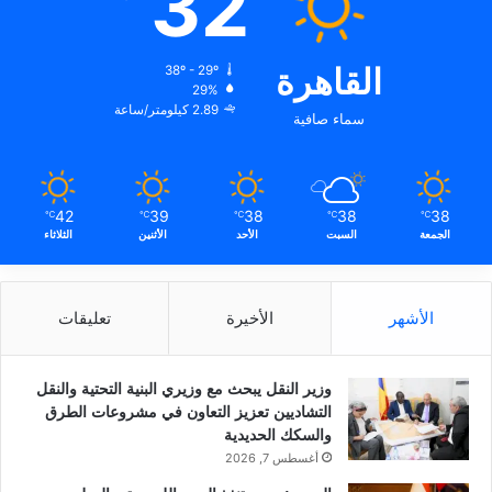
32
القاهرة
38º - 29º
29%
2.89 كيلومتر/ساعة
سماء صافية
42
39
38
38
38
℃
℃
℃
℃
℃
الجمعة
السبت
الأحد
الأثنين
الثلاثاء
الأشهر
الأخيرة
تعليقات
وزير النقل يبحث مع وزيري البنية التحتية والنقل
التشاديين تعزيز التعاون في مشروعات الطرق
والسكك الحديدية
أغسطس 7, 2026