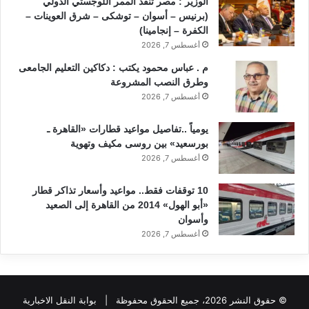
الوزير : مصر تنفذ الممر اللوجستي الدولي
(برنيس – أسوان – توشكى – شرق العوينات –
الكفرة – إنجامينا)
أغسطس 7, 2026
م . عباس محمود يكتب : دكاكين التعليم الجامعى
وطرق النصب المشروعة
أغسطس 7, 2026
يومياً ..تفاصيل مواعيد قطارات «القاهرة ـ
بورسعيد» بين روسى مكيف وتهوية
أغسطس 7, 2026
10 توقفات فقط.. مواعيد وأسعار تذاكر قطار
«أبو الهول» 2014 من القاهرة إلى الصعيد
وأسوان
أغسطس 7, 2026
© حقوق النشر 2026، جميع الحقوق محفوظة |
بوابة النقل الاخبارية