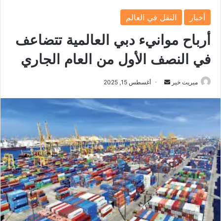
أخبار
النقل في العالم
أرباح موانيء دبي العالمية تتضاعف
في النصف الأول من العام الجاري
ميريت خير
أ
أغسطس 15, 2025
ر
س
ل
ب
ر
ي
د
ا
إ
ل
ك