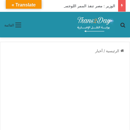
Translate »
الوزير : مصر تنفذ الممر اللوجستي الدولي (برنيس – أسوان – توشكى – شرق العوينات – الكفرة – إنجامينا)
بحث عن
القائمة
الرئيسية
/
أخبار