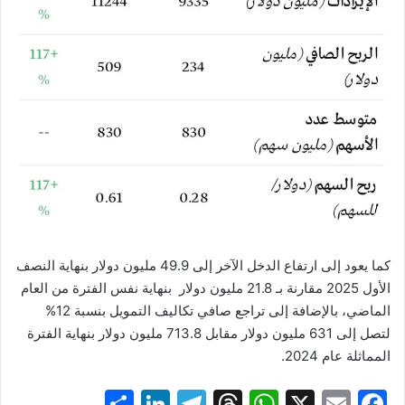
كما
يعود
إلى
ارتفاع
الدخل
الآخر
إلى
49.9
مليون
دولار
بنهاية
النصف
الأول
2025
مقارنة
بـ
21.8 مليون دولار
بنهاية
نفس
الفترة
من
العام
الماضي،
بالإضافة
إلى
تراجع
صافي
تكاليف
التمويل
بنسبة
12%
لتصل إ
لى
631
مليون
دولار
مقابل
713.8
مليون
دولار
بنهاية
الفترة
المماثلة
عام
2024.
S
Li
T
T
W
X
E
F