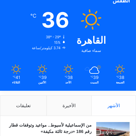
الطقس
36
℃
القاهرة
38º - 29º
15%
3.74 كيلومتر/ساعة
سماء صافية
41
39
38
39
38
℃
℃
℃
℃
℃
الجمعة
السبت
الأحد
الأثنين
الثلاثاء
الأشهر
الأخيرة
تعليقات
من الإسماعيلية لأسيوط.. مواعيد وتوقفات قطار
رقم 186 «درجة ثالثة مكيفة»