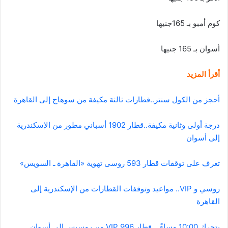
كوم أمبو بـ 165جنيها
أسوان بـ 165 جنيها
أقرأ المزيد
أحجز من الكول سنتر..قطارات ثالثة مكيفة من سوهاج إلى القاهرة
درجة أولى وثانية مكيفة..قطار 1902 أسباني مطور من الإسكندرية
إلى أسوان
تعرف على توقفات قطار 593 روسى تهوية «القاهرة ـ السويس»
روسي و VIP.. مواعيد وتوقفات القطارات من الإسكندرية إلى
القاهرة
يتحرك 10:00 مساءً …قطار 996 VIP من رمسيس إلى أسوان