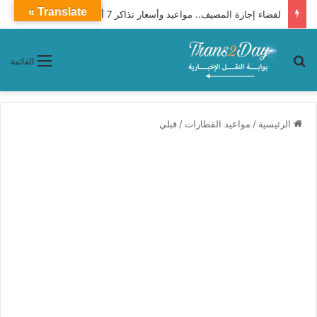
Translate »
لقضاء إجازة المصيف.. مواعيد وأسعار تذاكر 7 أتوبيسات «جو باص» من أسيوط إلى الغردقة
بحث عن
القائمة
الرئيسية
/
مواعيد القطارات
/
قبلي