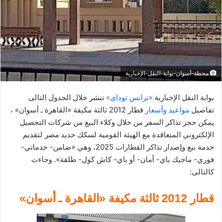
إ
ل
ك
ت
ر
و
محطة-أسوان-بوابة-النقل-الإخبارية
ن
ي
بوابة النقل الإخبارية
«ترانس توداى»
تنشر خلال الجدول التالى
ا
تفاصيل
مواعيد وأسعار
قطار 2012 ثالثة مكيفة «القاهرة ـ أسوان» ،
يمكن حجز تذاكر السفر من خلال وكلاء البيع من شركات التحصيل
الإلكتروني المتعاقدة مع الهيئة القومية لسكك حديد مصر لتقديم
خدمة بيع وإصدار تذاكر القطارات 2025، وهي «ضامن- خدماتي-
فوري- ماجيك باي- أمان- أو باي- كاش كول- طلقة». وجاءت
كالتالى:
قطار 2012 ثالثة مكيفة «القاهرة ـ أسوان»