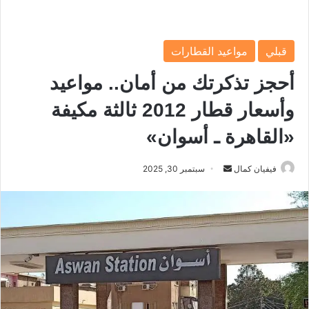
قبلي
مواعيد القطارات
أحجز تذكرتك من أمان.. مواعيد
وأسعار قطار 2012 ثالثة مكيفة
«القاهرة ـ أسوان»
فيفيان كمال
أ
سبتمبر 30, 2025
ر
س
ل
ب
ر
ي
د
ا