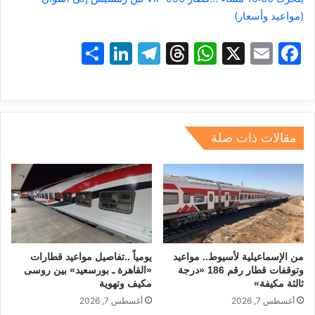
(مواعيد وأسعار)
S
Li
T
T
W
X
E
F
h
n
el
hr
h
m
a
ar
k
e
e
at
ai
c
e
e
gr
a
s
l
e
dI
a
d
A
b
مقالات ذات صلة
n
m
s
p
o
p
o
k
من الإسماعيلية لأسيوط.. مواعيد
يومياً ..تفاصيل مواعيد قطارات
وتوقفات قطار رقم 186 «درجة
«القاهرة ـ بورسعيد» بين روسى
ثالثة مكيفة»
مكيف وتهوية
أغسطس 7, 2026
أغسطس 7, 2026