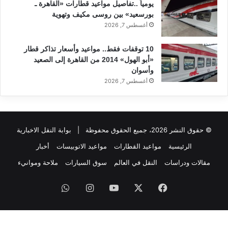
يومياً ..تفاصيل مواعيد قطارات «القاهرة ـ
بورسعيد» بين روسى مكيف وتهوية
أغسطس 7, 2026
10 توقفات فقط.. مواعيد وأسعار تذاكر قطار
«أبو الهول» 2014 من القاهرة إلى الصعيد
وأسوان
أغسطس 7, 2026
© حقوق النشر 2026، جميع الحقوق محفوظة |
بوابة النقل الاخبارية
الرئيسية
مواعيد القطارات
مواعيد الاتوبيسات
أخبار
مقالات ودراسات
النقل في العالم
سوق السيارات
ملاحة وموانيء
فيسبوك
‫X
‫YouTube
انستقرام
واتساب