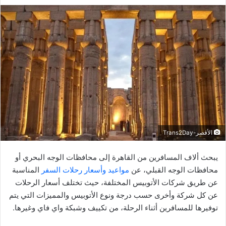
ر
س
ل
ب
ر
ي
د
ا
إ
ل
ك
الأقصر-Trans2Day
ت
ر
يبحث ألاف المسافرين من القاهرة إلى محافظات الوجه البحري أو
و
محافظات الوجه القبلي، عن
مواعيد وأسعار رحلات السفر
المناسبة
ن
عن طريق شركات الأتوبيس المختلفة، حيث تختلف أسعار الرحلات
ي
عن كل شركة وأخرى حسب درجة ونوع الأتوبيس والمميزات التي يتم
ا
توفيرها للمسافرين أثناء الرحلة، من تكييف وشبكة واي فاي وغيرها.