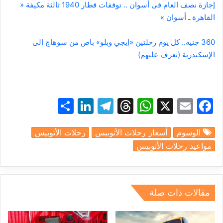
إجازة نصف العام فى أسوان .. توقفات قطار 1940 ثالثة مكيفة «
القاهرة ـ أسوان »
360 جنيه.. كل يوم رحلتين «إيجي وبلو» باص من سوهاج إلى
الإسكندرية (تعرف عليهم)
S
Li
T
T
W
X
E
F
h
n
el
hr
h
m
a
الوسوم
أسعار رحلات الأتوبيس
رحلات الأتوبيس
ar
k
e
e
at
ai
c
مواعيد رحلات الأتوبيس
e
e
gr
a
s
l
e
dI
a
d
A
b
n
m
s
p
o
مقالات ذات صلة
p
o
k