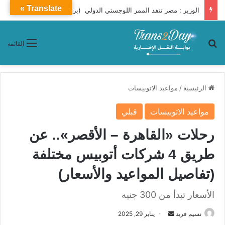
Translate »
الوزير : مصر تنفذ الممر اللوجستي الدولي (برنيس – أسوان – توشكى – شرق العوينات – الكفرة – إنجامينا)
بحث عن
القائمة
الرئيسية
/
مواعيد الاتوبيسات
مواعيد الاتوبيسات
قبلي
رحلات «القاهرة – الأقصر».. عن
طريق 4 شركات أتوبيس مختلفة
(تفاصيل المواعيد والأسعار)
الأسعار تبدأ من 300 جنيه
نسيم فريد
أ
يناير 29, 2025