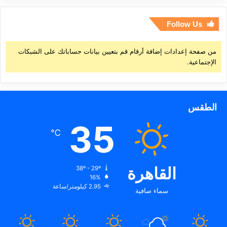
Follow Us
من صفحة إعدادات إضافة أرقام قم بتعيين بيانات حساباتك على الشبكات
الإجتماعية.
الطقس
35
℃
القاهرة
38º - 29º
16%
2.95 كيلومتر/ساعة
سماء صافية