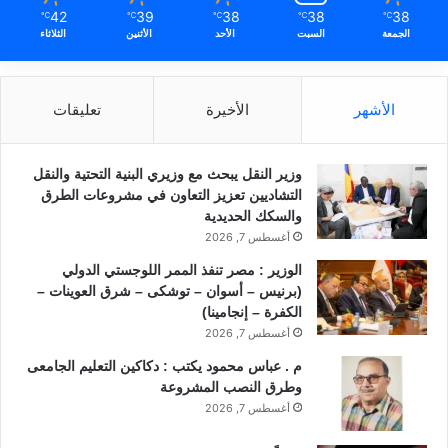
42
39
38
38
38
℃
℃
℃
℃
℃
الجمعة
السبت
الأحد
الأثنين
الثلاثاء
الأشهر
الأخيرة
تعليقات
وزير النقل يبحث مع وزيري البنية التحتية والنقل
التشاديين تعزيز التعاون في مشروعات الطرق
والسكك الحديدية
أغسطس 7, 2026
الوزير : مصر تنفذ الممر اللوجستي الدولي
(برنيس – أسوان – توشكى – شرق العوينات –
الكفرة – إنجامينا)
أغسطس 7, 2026
م . عباس محمود يكتب : دكاكين التعليم الجامعى
وطرق النصب المشروعة
أغسطس 7, 2026